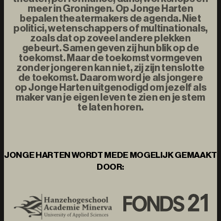
meer in Groningen. Op Jonge Harten
bepalen theatermakers de agenda. Niet
politici, wetenschappers of multinationals,
zoals dat op zoveel andere plekken
gebeurt. Samen geven zij hun blik op de
toekomst. Maar de toekomst vormgeven
zonder jongeren kan niet, zij zijn tenslotte
de toekomst. Daarom word je als jongere
op Jonge Harten uitgenodigd om jezelf als
maker van je eigen leven te zien en je stem
te laten horen.
JONGE HARTEN WORDT MEDE MOGELIJK GEMAAKT
DOOR: