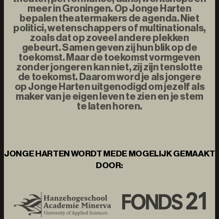
meer in Groningen. Op Jonge Harten
bepalen theatermakers de agenda. Niet
politici, wetenschappers of multinationals,
zoals dat op zoveel andere plekken
gebeurt. Samen geven zij hun blik op de
toekomst. Maar de toekomst vormgeven
zonder jongeren kan niet, zij zijn tenslotte
de toekomst. Daarom word je als jongere
op Jonge Harten uitgenodigd om jezelf als
maker van je eigen leven te zien en je stem
te laten horen.
JONGE HARTEN WORDT MEDE MOGELIJK GEMAAKT
DOOR: