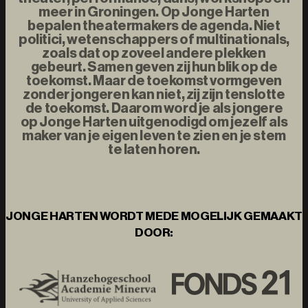
meer in Groningen. Op Jonge Harten
bepalen theatermakers de agenda. Niet
politici, wetenschappers of multinationals,
zoals dat op zoveel andere plekken
gebeurt. Samen geven zij hun blik op de
toekomst. Maar de toekomst vormgeven
zonder jongeren kan niet, zij zijn tenslotte
de toekomst. Daarom word je als jongere
op Jonge Harten uitgenodigd om jezelf als
maker van je eigen leven te zien en je stem
te laten horen.
JONGE HARTEN WORDT MEDE MOGELIJK GEMAAKT
DOOR: