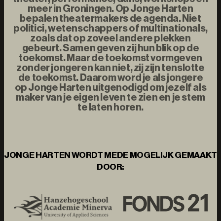
meer in Groningen. Op Jonge Harten
bepalen theatermakers de agenda. Niet
politici, wetenschappers of multinationals,
zoals dat op zoveel andere plekken
gebeurt. Samen geven zij hun blik op de
toekomst. Maar de toekomst vormgeven
zonder jongeren kan niet, zij zijn tenslotte
de toekomst. Daarom word je als jongere
op Jonge Harten uitgenodigd om jezelf als
maker van je eigen leven te zien en je stem
te laten horen.
JONGE HARTEN WORDT MEDE MOGELIJK GEMAAKT
DOOR: