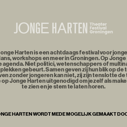
nge Harten is een achtdaags festival voor jonge
ans, workshops en meer in Groningen. Op Jonge
agenda. Niet politici, wetenschappers of multina
plekken gebeurt. Samen geven zij hun blik op de
n zonder jongeren kan niet, zij zijn tenslotte d
e op Jonge Harten uitgenodigd om jezelf als maker
te zien en je stem te laten horen.
NGE HARTEN WORDT MEDE MOGELIJK GEMAAKT DO