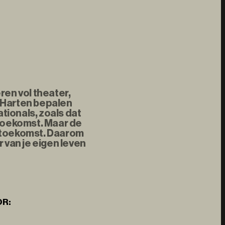
ren vol theater,
 Harten bepalen
tionals, zoals dat
 toekomst. Maar de
e toekomst. Daarom
 van je eigen leven
OR: