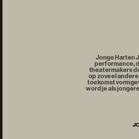
Jonge Harten Jo
performance, d
theatermakers de 
op zoveel andere 
toekomst vormgeve
word je als jonger
JO