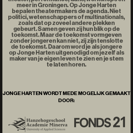
meer in Groningen. Op Jonge Harten
bepalen theatermakers de agenda. Niet
politici, wetenschappers of multinationals,
zoals dat op zoveel andere plekken
gebeurt. Samen geven zij hun blik op de
toekomst. Maar de toekomst vormgeven
zonder jongeren kan niet, zij zijn tenslotte
de toekomst. Daarom word je als jongere
op Jonge Harten uitgenodigd om jezelf als
maker van je eigen leven te zien en je stem
te laten horen.
JONGE HARTEN WORDT MEDE MOGELIJK GEMAAKT
DOOR: