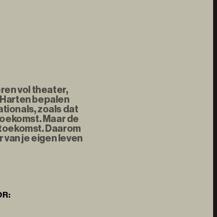
ren vol theater,
 Harten bepalen
tionals, zoals dat
 toekomst. Maar de
e toekomst. Daarom
 van je eigen leven
OR: