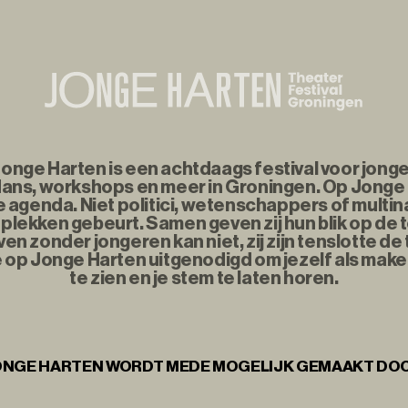
nge Harten is een achtdaags festival voor jonge
ans, workshops en meer in Groningen. Op Jonge
agenda. Niet politici, wetenschappers of multina
plekken gebeurt. Samen geven zij hun blik op de
n zonder jongeren kan niet, zij zijn tenslotte d
e op Jonge Harten uitgenodigd om jezelf als maker
te zien en je stem te laten horen.
NGE HARTEN WORDT MEDE MOGELIJK GEMAAKT DO