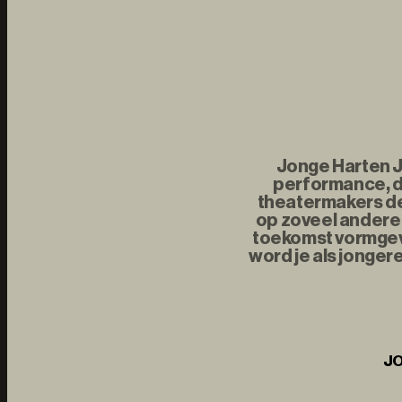
Jonge Harten Jo
performance, d
theatermakers de 
op zoveel andere 
toekomst vormgeve
word je als jonger
JO