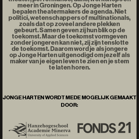
meer in Groningen. Op Jonge Harten
bepalen theatermakers de agenda. Niet
politici, wetenschappers of multinationals,
zoals dat op zoveel andere plekken
gebeurt. Samen geven zij hun blik op de
toekomst. Maar de toekomst vormgeven
zonder jongeren kan niet, zij zijn tenslotte
de toekomst. Daarom word je als jongere
op Jonge Harten uitgenodigd om jezelf als
maker van je eigen leven te zien en je stem
te laten horen.
JONGE HARTEN WORDT MEDE MOGELIJK GEMAAKT
DOOR: