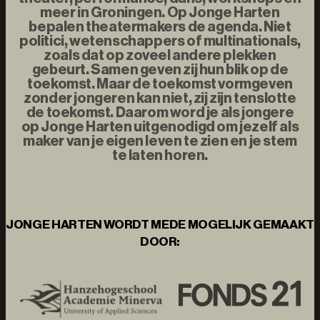
meer in Groningen. Op Jonge Harten
bepalen theatermakers de agenda. Niet
politici, wetenschappers of multinationals,
zoals dat op zoveel andere plekken
gebeurt. Samen geven zij hun blik op de
toekomst. Maar de toekomst vormgeven
zonder jongeren kan niet, zij zijn tenslotte
de toekomst. Daarom word je als jongere
op Jonge Harten uitgenodigd om jezelf als
maker van je eigen leven te zien en je stem
te laten horen.
JONGE HARTEN WORDT MEDE MOGELIJK GEMAAKT
DOOR: