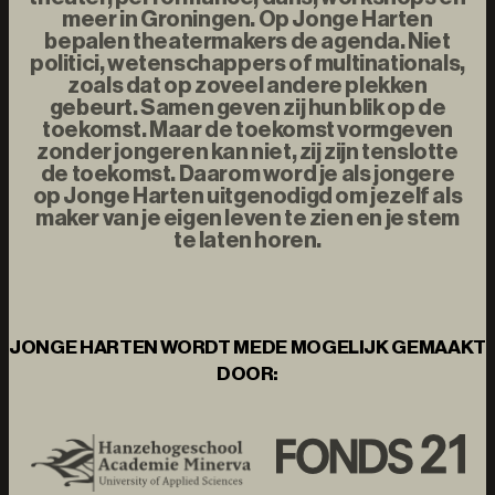
meer in Groningen. Op Jonge Harten
bepalen theatermakers de agenda. Niet
politici, wetenschappers of multinationals,
zoals dat op zoveel andere plekken
gebeurt. Samen geven zij hun blik op de
toekomst. Maar de toekomst vormgeven
zonder jongeren kan niet, zij zijn tenslotte
de toekomst. Daarom word je als jongere
op Jonge Harten uitgenodigd om jezelf als
maker van je eigen leven te zien en je stem
te laten horen.
JONGE HARTEN WORDT MEDE MOGELIJK GEMAAKT
DOOR: