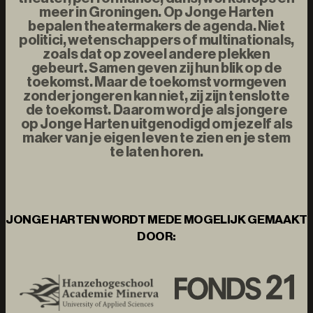
meer in Groningen. Op Jonge Harten
bepalen theatermakers de agenda. Niet
politici, wetenschappers of multinationals,
zoals dat op zoveel andere plekken
gebeurt. Samen geven zij hun blik op de
toekomst. Maar de toekomst vormgeven
zonder jongeren kan niet, zij zijn tenslotte
de toekomst. Daarom word je als jongere
op Jonge Harten uitgenodigd om jezelf als
maker van je eigen leven te zien en je stem
te laten horen.
JONGE HARTEN WORDT MEDE MOGELIJK GEMAAKT
DOOR: