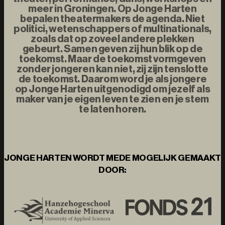
meer in Groningen. Op Jonge Harten
bepalen theatermakers de agenda. Niet
politici, wetenschappers of multinationals,
zoals dat op zoveel andere plekken
gebeurt. Samen geven zij hun blik op de
toekomst. Maar de toekomst vormgeven
zonder jongeren kan niet, zij zijn tenslotte
de toekomst. Daarom word je als jongere
op Jonge Harten uitgenodigd om jezelf als
maker van je eigen leven te zien en je stem
te laten horen.
JONGE HARTEN WORDT MEDE MOGELIJK GEMAAKT
DOOR: