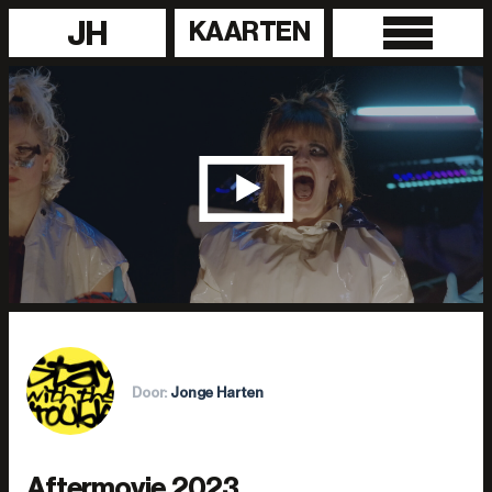
JH
KAARTEN
Door:
Jonge Harten
Aftermovie 2023