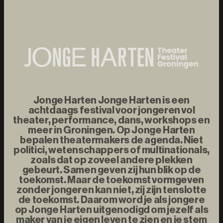
Jonge Harten Jonge Harten is een
achtdaags festival voor jongeren vol
theater, performance, dans, workshops en
meer in Groningen. Op Jonge Harten
bepalen theatermakers de agenda. Niet
politici, wetenschappers of multinationals,
zoals dat op zoveel andere plekken
gebeurt. Samen geven zij hun blik op de
toekomst. Maar de toekomst vormgeven
zonder jongeren kan niet, zij zijn tenslotte
de toekomst. Daarom word je als jongere
op Jonge Harten uitgenodigd om jezelf als
maker van je eigen leven te zien en je stem