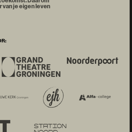
e toekomst. Daarom
 van je eigen leven
OR: