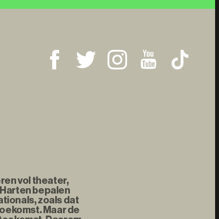
ren vol theater,
 Harten bepalen
tionals, zoals dat
 toekomst. Maar de