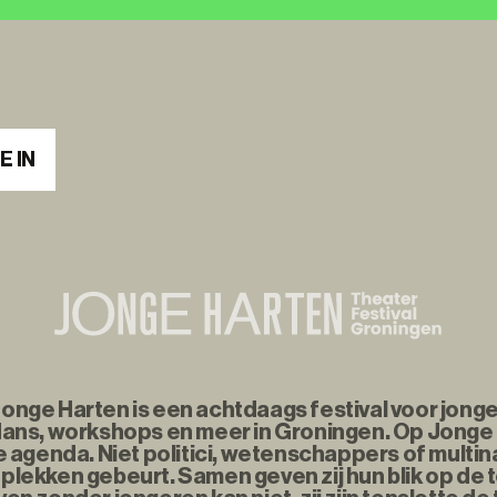
E IN
nge Harten is een achtdaags festival voor jonge
ans, workshops en meer in Groningen. Op Jonge
agenda. Niet politici, wetenschappers of multina
plekken gebeurt. Samen geven zij hun blik op de