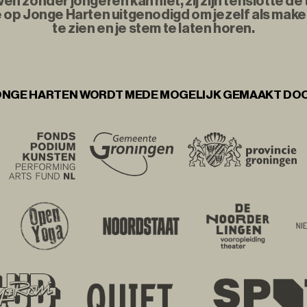
n zonder jongeren kan niet, zij zijn tenslotte d
e op Jonge Harten uitgenodigd om jezelf als maker
te zien en je stem te laten horen.
NGE HARTEN WORDT MEDE MOGELIJK GEMAAKT DO