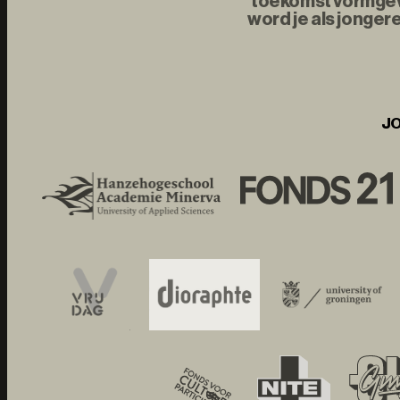
toekomst vormgeve
word je als jonger
JO