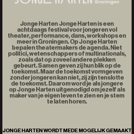
Jonge Harten Jonge Harten is een
achtdaags festival voor jongeren vol
theater, performance, dans, workshops en
meer in Groningen. Op Jonge Harten
bepalen theatermakers de agenda. Niet
politici, wetenschappers of multinationals,
zoals dat op zoveel andere plekken
gebeurt. Samen geven zij hun blik op de
toekomst. Maar de toekomst vormgeven
zonder jongeren kan niet, zij zijn tenslotte
de toekomst. Daarom word je als jongere
op Jonge Harten uitgenodigd om jezelf als
maker van je eigen leven te zien en je stem
te laten horen.
JONGE HARTEN WORDT MEDE MOGELIJK GEMAAKT