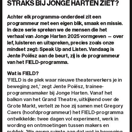
STRAKS BIJ JONGE HARTEN ZIET?
Achter elk programma-onderdeel zit een
programmeur met een eigen blik, smaak en missie.
In deze serie spreken we de mensen die het
verhaal van Jonge Harten 2025 vormgeven — over
lef, luisteren en uitspreken, precies zoals onze
mindset zegt: Speak Up and Listen. Vandaag is
Jente Poiësz aan de beurt, zij is de programmeur
van het FIELD-programma.
Wat is FIELD?
‘FIELD is de plek waar nieuwe theaterwerkers je in
beweging zet,’ zegt Jente Poiësz, trainee-
programmamaker bij Jonge Harten. Vanaf het
balkon van het Grand Theatre, uitkijkend over de
Grote Markt, vertelt ze hoe zij samen met Gregory
Caers (hoofdprogrammeur) het FIELD-programma
ontwikkelde: twee dagen vol experiment, werk in
wording en ontmoetingen tussen makers en
publiek. ‘We geven ruimte aan dat wat in beweging