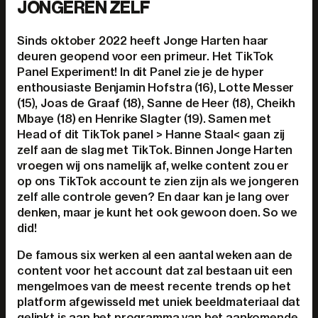
JONGEREN ZELF
Sinds oktober 2022 heeft Jonge Harten haar
deuren geopend voor een primeur. Het TikTok
Panel Experiment! In dit Panel zie je de hyper
enthousiaste Benjamin Hofstra (16), Lotte Messer
(15), Joas de Graaf (18), Sanne de Heer (18), Cheikh
Mbaye (18) en Henrike Slagter (19). Samen met
Head of dit TikTok panel > Hanne Staal< gaan zij
zelf aan de slag met TikTok. Binnen Jonge Harten
vroegen wij ons namelijk af, welke content zou er
op ons TikTok account te zien zijn als we jongeren
zelf alle controle geven? En daar kan je lang over
denken, maar je kunt het ook gewoon doen. So we
did!
De famous six werken al een aantal weken aan de
content voor het account dat zal bestaan uit een
mengelmoes van de meest recente trends op het
platform afgewisseld met uniek beeldmateriaal dat
gelinkt is aan het programma van het aankomende