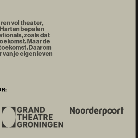
ren vol theater,
 Harten bepalen
tionals, zoals dat
 toekomst. Maar de
e toekomst. Daarom
 van je eigen leven
OR: