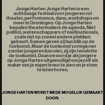
Jonge Harten Jonge Harten is een
achtdaags festival voor jongeren vol
theater, performance, dans, workshops en
meer in Groningen. Op Jonge Harten
bepalen theatermakers de agenda. Niet
politici, wetenschappers of multinationals,
zoals dat op zoveel andere plekken
gebeurt. Samen geven zij hun blik op de
toekomst. Maar de toekomst vormgeven
zonder jongeren kan niet, zij zijn tenslotte
de toekomst. Daarom word je als jongere
op Jonge Harten uitgenodigd om jezelf als
maker van je eigen leven te zien en je stem
te laten horen.
JONGE HARTEN WORDT MEDE MOGELIJK GEMAAKT
DOOR: