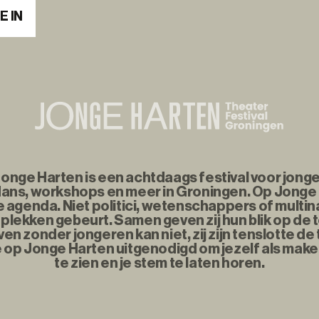
E IN
nge Harten is een achtdaags festival voor jonge
ans, workshops en meer in Groningen. Op Jonge
agenda. Niet politici, wetenschappers of multina
plekken gebeurt. Samen geven zij hun blik op de
n zonder jongeren kan niet, zij zijn tenslotte d
e op Jonge Harten uitgenodigd om jezelf als maker
te zien en je stem te laten horen.