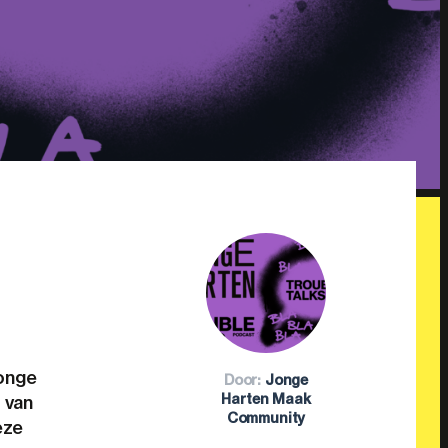
Jonge
Door:
Jonge
Harten Maak
 van
Community
eze