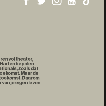
ren vol theater,
 Harten bepalen
tionals, zoals dat
 toekomst. Maar de
e toekomst. Daarom
 van je eigen leven