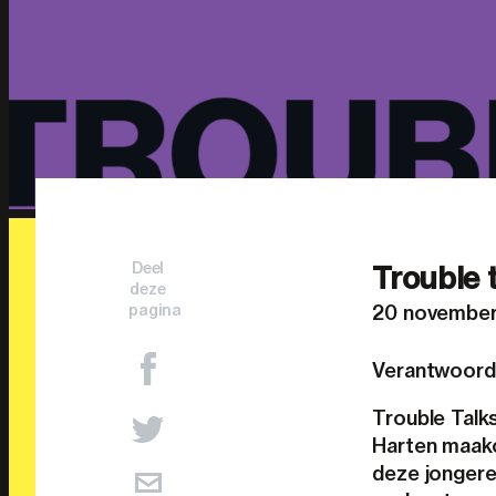
Deel
Trouble 
deze
pagina
20 novembe
Verantwoorde
Trouble Talk
Harten maakc
deze jongeren