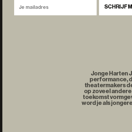
SCHRIJF M
Jonge Harten Jo
performance, d
theatermakers de 
op zoveel andere 
toekomst vormgeve
word je als jonger