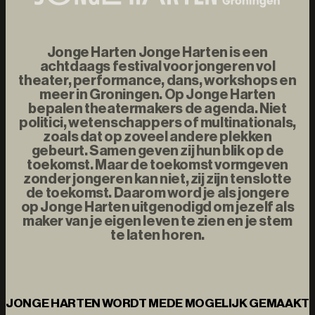
Jonge Harten Jonge Harten is een
achtdaags festival voor jongeren vol
theater, performance, dans, workshops en
meer in Groningen. Op Jonge Harten
bepalen theatermakers de agenda. Niet
politici, wetenschappers of multinationals,
zoals dat op zoveel andere plekken
gebeurt. Samen geven zij hun blik op de
toekomst. Maar de toekomst vormgeven
zonder jongeren kan niet, zij zijn tenslotte
de toekomst. Daarom word je als jongere
op Jonge Harten uitgenodigd om jezelf als
maker van je eigen leven te zien en je stem
te laten horen.
JONGE HARTEN WORDT MEDE MOGELIJK GEMAAKT