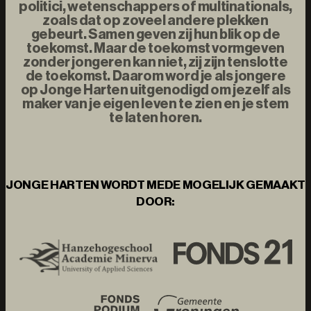
politici, wetenschappers of multinationals,
zoals dat op zoveel andere plekken
gebeurt. Samen geven zij hun blik op de
toekomst. Maar de toekomst vormgeven
zonder jongeren kan niet, zij zijn tenslotte
de toekomst. Daarom word je als jongere
op Jonge Harten uitgenodigd om jezelf als
maker van je eigen leven te zien en je stem
te laten horen.
JONGE HARTEN WORDT MEDE MOGELIJK GEMAAKT
DOOR: