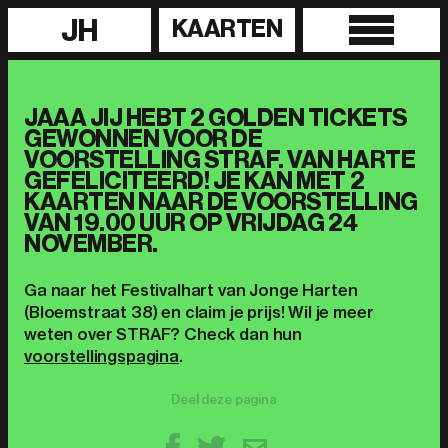
JH
KAARTEN
JAAA JIJ HEBT 2 GOLDEN TICKETS
GEWONNEN VOOR DE
VOORSTELLING STRAF. VAN HARTE
GEFELICITEERD! JE KAN MET 2
KAARTEN NAAR DE VOORSTELLING
VAN 19.00 UUR OP VRIJDAG 24
NOVEMBER.
Ga naar het Festivalhart van Jonge Harten
(Bloemstraat 38) en claim je prijs! Wil je meer
weten over STRAF? Check dan hun
voorstellingspagina
.
Deel deze pagina