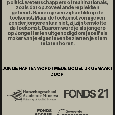
politici, wetenschappers of multinationals,
zoals dat op zoveel andere plekken
gebeurt. Samen geven zij hun blik op de
toekomst. Maar de toekomst vormgeven
zonder jongeren kan niet, zij zijn tenslotte
de toekomst. Daarom word je als jongere
op Jonge Harten uitgenodigd om jezelf als
maker van je eigen leven te zien en je stem
te laten horen.
JONGE HARTEN WORDT MEDE MOGELIJK GEMAAKT
DOOR: