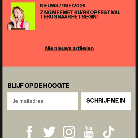
NIEUWS /
1 MEI 2026
ZING MEE MET KU/RK OP FESTIVAL
TERUG NAAR HET BEGIN!
Alle nieuws artikelen
BLIJF OP DE HOOGTE
SCHRIJF ME IN