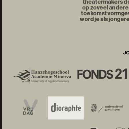
theatermakers de 
op zoveel andere 
toekomst vormgeve
word je als jonger
JO