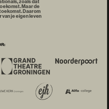
tionals, zoals dat
 toekomst. Maar de
e toekomst. Daarom
 van je eigen leven
OR: