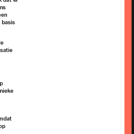
ons
een
 basis
de
satie
op
nieke
omdat
 op