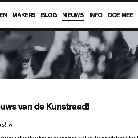
EN
MAKERS
BLOG
NIEUWS
INFO
DOE MEE
uws van de Kunstraad!
𝘀! 🔥
lopen donderdag in spanning zaten te wachten bleek