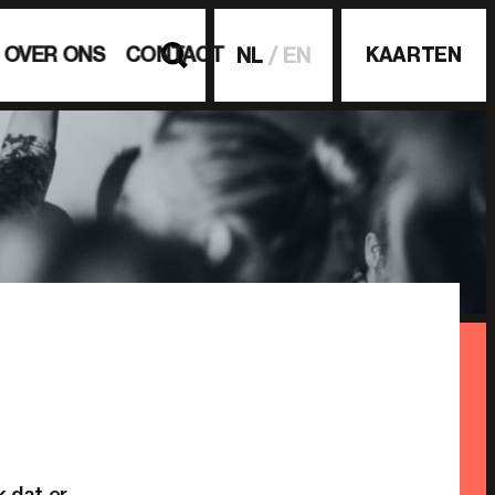
OVER ONS
CONTACT
KAARTEN
NL
EN
 dat er