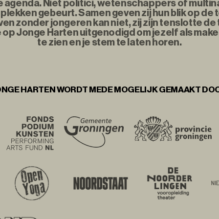
agenda. Niet politici, wetenschappers of multina
plekken gebeurt. Samen geven zij hun blik op de
n zonder jongeren kan niet, zij zijn tenslotte d
e op Jonge Harten uitgenodigd om jezelf als maker
te zien en je stem te laten horen.
NGE HARTEN WORDT MEDE MOGELIJK GEMAAKT DO