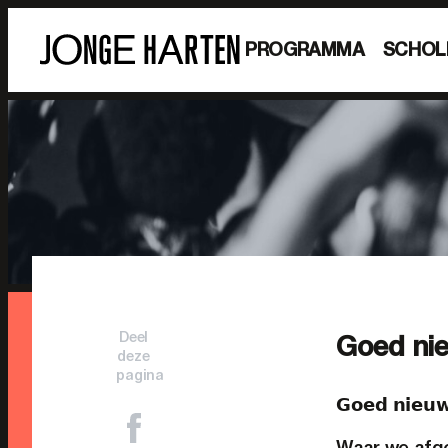
PROGRAMMA
SCHOL
Deel
Goed nie
deze
pagina
𝗚𝗼𝗲𝗱 𝗻𝗶𝗲𝘂
Waar we afge