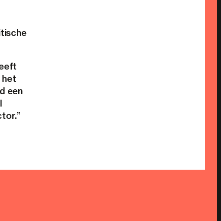
itische
eeft
 het
ad een
l
tor.”