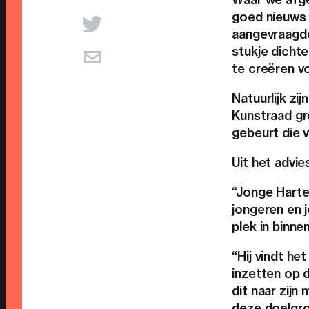
goed nieuws 
aangevraagde
stukje dichte
te creëren vo
Natuurlijk zi
Kunstraad gro
gebeurt die 
Uit het advie
“Jonge Harten
jongeren en 
plek in binne
“Hij vindt he
inzetten op 
dit naar zijn
deze doelgro