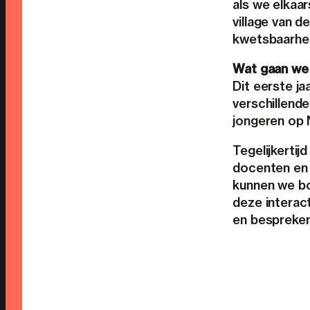
als we elkaar
village van d
kwetsbaarhei
Wat gaan we 
Dit eerste ja
verschillend
jongeren op 
Tegelijkerti
docenten en 
kunnen we bo
deze interact
en bespreken