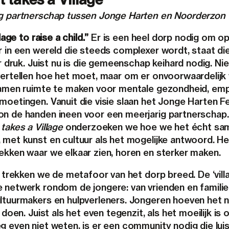
g partnerschap tussen Jonge Harten en Noorderzon
llage to raise a child.”
Er is een heel dorp nodig om op
r in een wereld die steeds complexer wordt, staat di
er druk. Juist nu is die gemeenschap keihard nodig. Ni
vertellen hoe het moet, maar om er onvoorwaardelijk
samen ruimte te maken voor mentale gezondheid, em
oetingen. Vanuit die visie slaan het Jonge Harten Fe
n de handen ineen voor een meerjarig partnerschap
t takes a Village
onderzoeken we hoe we het écht sa
met kunst en cultuur als het mogelijke antwoord. Het
ekken waar we elkaar zien, horen en sterker maken.
t trekken we de metafoor van het dorp breed. De ‘villa
 netwerk rondom de jongere: van vrienden en familie
ltuurmakers en hulpverleners. Jongeren hoeven het n
 doen. Juist als het even tegenzit, als het moeilijk is o
g even niet weten, is er een community nodig die luis