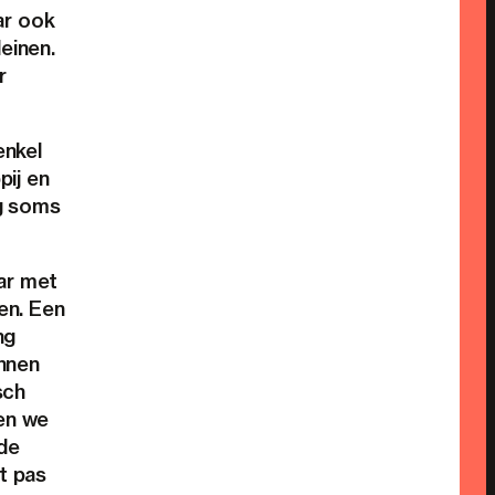
ar ook
einen.
r
enkel
ij en
g soms
ar met
en. Een
ng
nnen
sch
gen we
 de
t pas