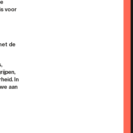
de
is voor
met de
,
rijpen,
heid. In
n we aan