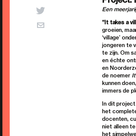
Een meerjari
“It takes a vi
groeien, maa
‘village’ ond
jongeren te 
te zijn. Om 
en échte ontm
en Noorderzo
de noemer
I
kunnen doen, 
immers de pl
In dit projec
het complete
docenten, cu
niet alleen te
het simpelwe