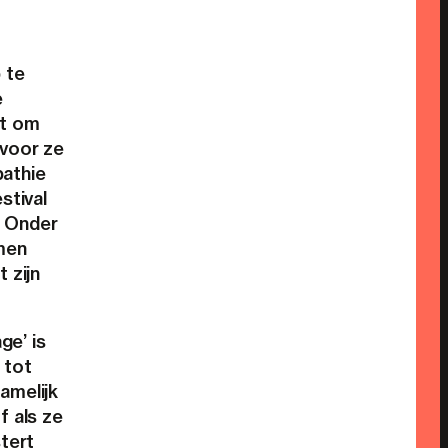
 te
e
et om
 voor ze
pathie
stival
. Onder
men
 zijn
ge’ is
 tot
amelijk
f als ze
tert