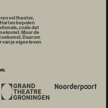
ren vol theater,
 Harten bepalen
tionals, zoals dat
 toekomst. Maar de
e toekomst. Daarom
 van je eigen leven
OR: