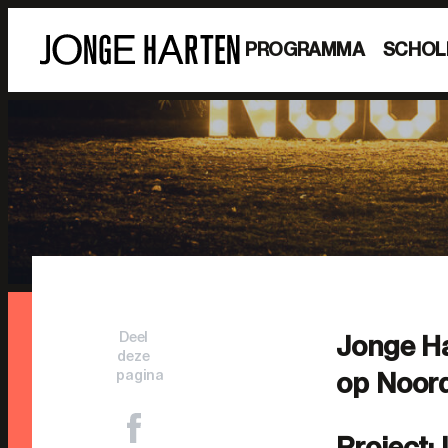
PROGRAMMA
SCHOL
Deel
Jonge Har
deze
pagina
op Noor
Project: 