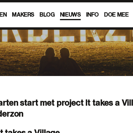
EN
MAKERS
BLOG
NIEUWS
INFO
DOE MEE
ten start met project It takes a Vil
derzon
It takes a Village