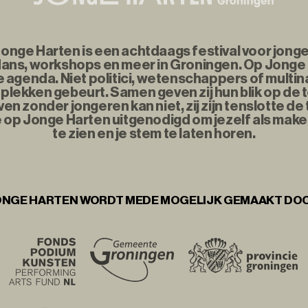
nge Harten is een achtdaags festival voor jonge
ans, workshops en meer in Groningen. Op Jonge
agenda. Niet politici, wetenschappers of multina
plekken gebeurt. Samen geven zij hun blik op de
n zonder jongeren kan niet, zij zijn tenslotte d
e op Jonge Harten uitgenodigd om jezelf als maker
te zien en je stem te laten horen.
NGE HARTEN WORDT MEDE MOGELIJK GEMAAKT DO