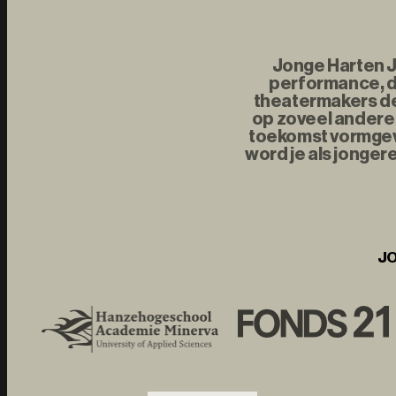
Jonge Harten Jo
performance, d
theatermakers de 
op zoveel andere 
toekomst vormgeve
word je als jonger
JO