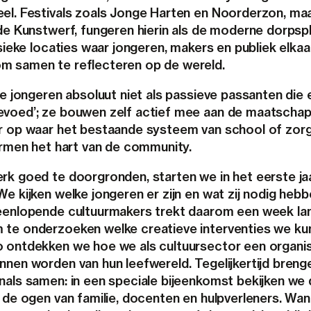
el. Festivals zoals Jonge Harten en Noorderzon, ma
de Kunstwerf, fungeren hierin als de moderne dorpspl
ysieke locaties waar jongeren, makers en publiek elkaa
 samen te reflecteren op de wereld.
we jongeren absoluut niet als passieve passanten die 
voed’; ze bouwen zelf actief mee aan de maatschapp
r op waar het bestaande systeem van school of zor
vormen het hart van de community.
rk goed te doorgronden, starten we in het eerste ja
e kijken welke jongeren er zijn en wat zij nodig hebb
eenlopende cultuurmakers trekt daarom een week la
te onderzoeken welke creatieve interventies we ku
 ontdekken we hoe we als cultuursector een organi
nnen worden van hun leefwereld. Tegelijkertijd bren
nals samen: in een speciale bijeenkomst bekijken we
r de ogen van familie, docenten en hulpverleners. Wan