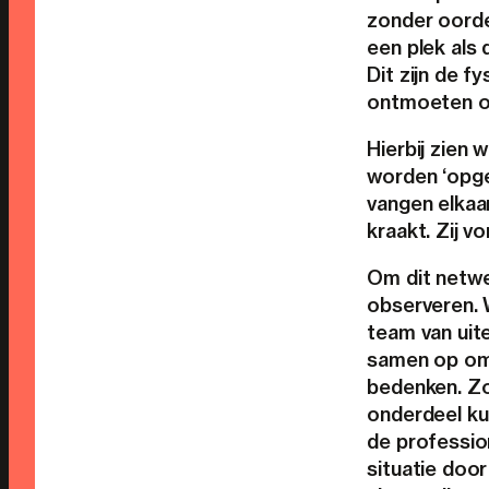
zonder oorde
een plek als 
Dit zijn de f
ontmoeten om
Hierbij zien 
worden ‘opge
vangen elkaa
kraakt. Zij 
Om dit netwe
observeren. W
team van uit
samen op om 
bedenken. Zo
onderdeel ku
de professio
situatie doo