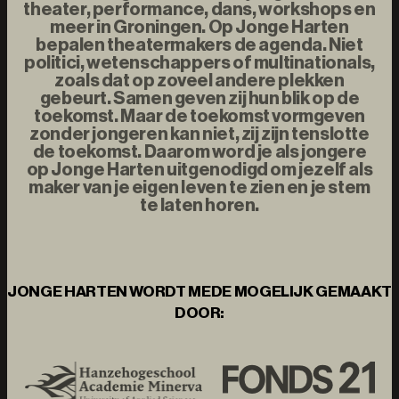
theater, performance, dans, workshops en
meer in Groningen. Op Jonge Harten
bepalen theatermakers de agenda. Niet
politici, wetenschappers of multinationals,
zoals dat op zoveel andere plekken
gebeurt. Samen geven zij hun blik op de
toekomst. Maar de toekomst vormgeven
zonder jongeren kan niet, zij zijn tenslotte
de toekomst. Daarom word je als jongere
op Jonge Harten uitgenodigd om jezelf als
maker van je eigen leven te zien en je stem
te laten horen.
JONGE HARTEN WORDT MEDE MOGELIJK GEMAAKT
DOOR: