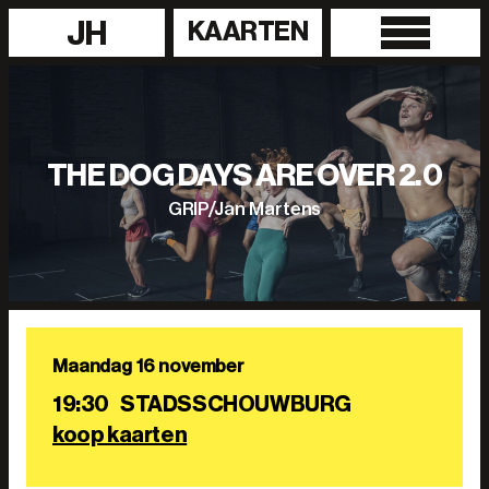
JH
KAARTEN
THE DOG DAYS ARE OVER 2.0
GRIP/Jan Martens
Maandag 16 november
19:30
STADSSCHOUWBURG
koop kaarten