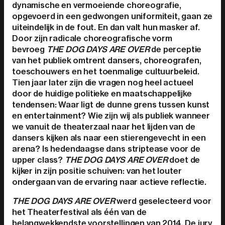
dynamische en vermoeiende choreografie,
opgevoerd in een gedwongen uniformiteit, gaan ze
uiteindelijk in de fout. En dan valt hun masker af.
Door zijn radicale choreografische vorm
bevroeg
THE DOG DAYS ARE OVER
de perceptie
van het publiek omtrent dansers, choreografen,
toeschouwers en het toenmalige cultuurbeleid.
Tien jaar later zijn die vragen nog heel actueel
door de huidige politieke en maatschappelijke
tendensen: Waar ligt de dunne grens tussen kunst
en entertainment? Wie zijn wij als publiek wanneer
we vanuit de theaterzaal naar het lijden van de
dansers kijken als naar een stierengevecht in een
arena? Is hedendaagse dans striptease voor de
upper class?
THE DOG DAYS ARE OVER
doet de
kijker in zijn positie schuiven: van het louter
ondergaan van de ervaring naar actieve reflectie.
THE DOG DAYS ARE OVER
werd geselecteerd voor
het Theaterfestival als één van de
belangwekkendste voorstellingen van 2014. De jury