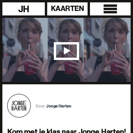
JH
KAARTEN
Door:
Jonge Harten
Kom met je klas naar Jonge Harten!