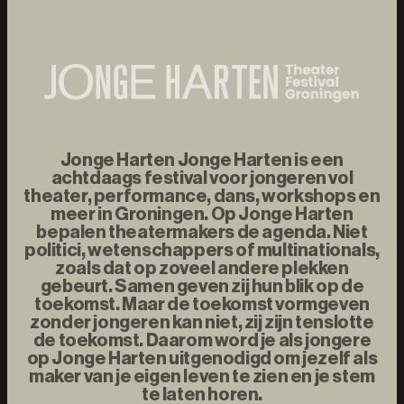
Jonge Harten Jonge Harten is een
achtdaags festival voor jongeren vol
theater, performance, dans, workshops en
meer in Groningen. Op Jonge Harten
bepalen theatermakers de agenda. Niet
politici, wetenschappers of multinationals,
zoals dat op zoveel andere plekken
gebeurt. Samen geven zij hun blik op de
toekomst. Maar de toekomst vormgeven
zonder jongeren kan niet, zij zijn tenslotte
de toekomst. Daarom word je als jongere
op Jonge Harten uitgenodigd om jezelf als
maker van je eigen leven te zien en je stem
te laten horen.