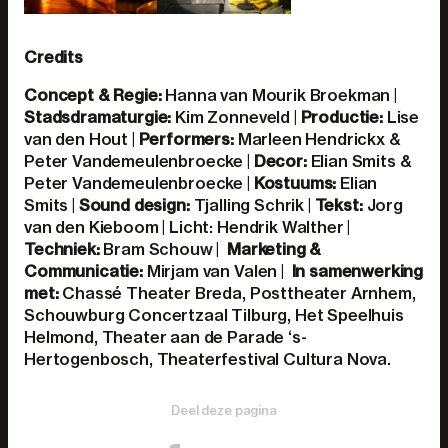
Credits
Concept & Regie:
Hanna van Mourik Broekman |
Stadsdramaturgie:
Kim Zonneveld |
Productie:
Lise
van den Hout |
Performers:
Marleen Hendrickx &
Peter Vandemeulenbroecke |
Decor:
Elian Smits &
Peter Vandemeulenbroecke |
Kostuums:
Elian
Smits |
Sound design:
Tjalling Schrik |
Tekst:
Jorg
van den Kieboom
| Licht: Hendrik Walther |
Techniek:
Bram Schouw |
Marketing &
Communicatie:
Mirjam van Valen |
In samenwerking
met:
Chassé Theater Breda, Posttheater Arnhem,
Schouwburg Concertzaal Tilburg, Het Speelhuis
Helmond, Theater aan de Parade ‘s-
Hertogenbosch, Theaterfestival Cultura Nova.
Deel deze pagina