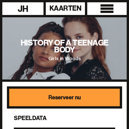
JH
KAARTEN
HISTORY OF A TEENAGE
BODY
Girls in Woods
Reserveer nu
SPEELDATA