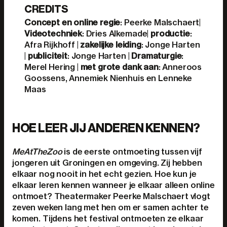
CREDITS
Concept en online regie
: Peerke Malschaert|
Videotechniek
: Dries Alkemade|
productie
:
Afra Rijkhoff |
zakelijke leiding
: Jonge Harten
|
publiciteit
: Jonge Harten |
Dramaturgie
:
Merel Hering |
met grote dank aan
: Anneroos
Goossens, Annemiek Nienhuis en Lenneke
Maas
HOE LEER JIJ ANDEREN KENNEN?
MeAtTheZoo
is de eerste ontmoeting tussen vijf
jongeren uit Groningen en omgeving. Zij hebben
elkaar nog nooit in het echt gezien. Hoe kun je
elkaar leren kennen wanneer je elkaar alleen online
ontmoet? Theatermaker Peerke Malschaert vlogt
zeven weken lang met hen om er samen achter te
komen. Tijdens het festival ontmoeten ze elkaar