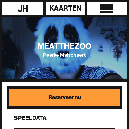
JH
KAARTEN
MEATTHEZOO
Peerke Malschaert
Reserveer nu
SPEELDATA