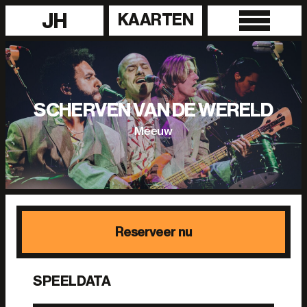
JH
KAARTEN
SCHERVEN VAN DE WERELD
Meeuw
Reserveer nu
SPEELDATA