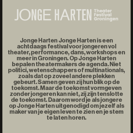
Jonge Harten Jonge Harten is een
achtdaags festival voor jongeren vol
theater, performance, dans, workshops en
meer in Groningen. Op Jonge Harten
bepalen theatermakers de agenda. Niet
politici, wetenschappers of multinationals,
zoals dat op zoveel andere plekken
gebeurt. Samen geven zij hun blik op de
toekomst. Maar de toekomst vormgeven
zonder jongeren kan niet, zij zijn tenslotte
de toekomst. Daarom word je als jongere
op Jonge Harten uitgenodigd om jezelf als
maker van je eigen leven te zien en je stem
te laten horen.