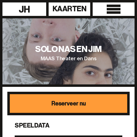
JH
KAARTEN
SOLO NAS EN JIM
MAAS Theater en Dans
Reserveer nu
SPEELDATA