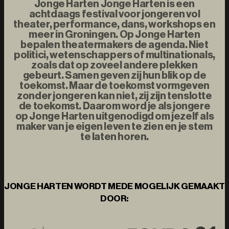
Jonge Harten Jonge Harten is een
achtdaags festival voor jongeren vol
theater, performance, dans, workshops en
meer in Groningen. Op Jonge Harten
bepalen theatermakers de agenda. Niet
politici, wetenschappers of multinationals,
zoals dat op zoveel andere plekken
gebeurt. Samen geven zij hun blik op de
toekomst. Maar de toekomst vormgeven
zonder jongeren kan niet, zij zijn tenslotte
de toekomst. Daarom word je als jongere
op Jonge Harten uitgenodigd om jezelf als
maker van je eigen leven te zien en je stem
te laten horen.
JONGE HARTEN WORDT MEDE MOGELIJK GEMAAKT
DOOR: