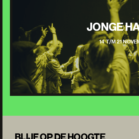
JONGE HA
14 T/M 21 NOV
BLIJF OP DE HOOGTE