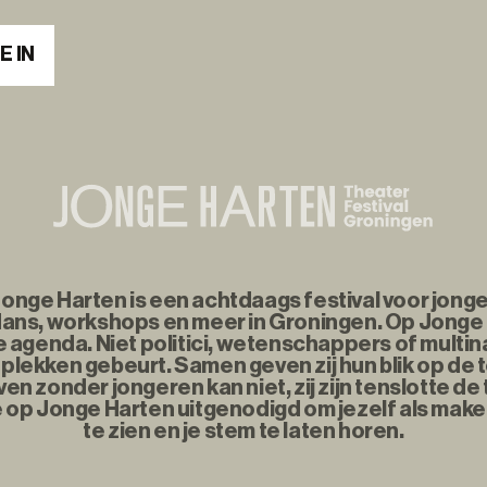
E IN
nge Harten is een achtdaags festival voor jonge
ans, workshops en meer in Groningen. Op Jonge
agenda. Niet politici, wetenschappers of multina
plekken gebeurt. Samen geven zij hun blik op de
n zonder jongeren kan niet, zij zijn tenslotte d
e op Jonge Harten uitgenodigd om jezelf als maker
te zien en je stem te laten horen.