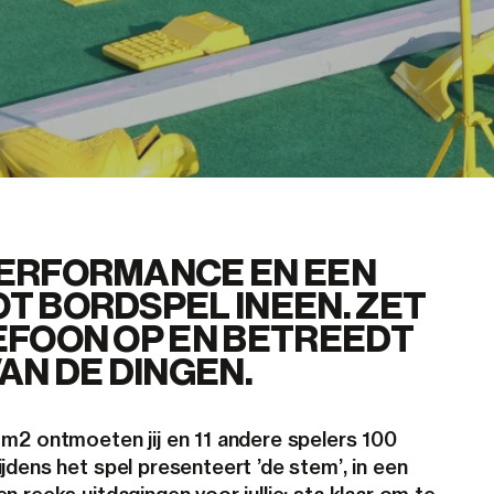
PERFORMANCE EN EEN
 BORDSPEL INEEN. ZET
EFOON OP EN BETREEDT
AN DE DINGEN.
m2 ontmoeten jij en 11 andere spelers 100
jdens het spel presenteert ’de stem’, in een