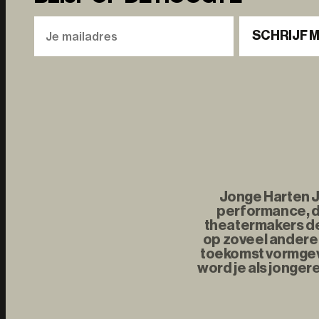
SCHRIJF M
Jonge Harten Jo
performance, d
theatermakers de 
op zoveel andere 
toekomst vormgeve
word je als jonger