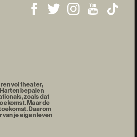
ren vol theater,
 Harten bepalen
tionals, zoals dat
 toekomst. Maar de
e toekomst. Daarom
 van je eigen leven