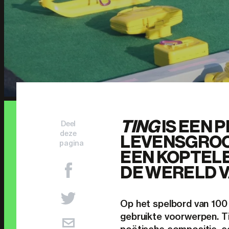
TING
IS EEN 
Deel
deze
LEVENSGROOT
pagina
EEN KOPTEL
DE WERELD V
Op het spelbord van 100 
gebruikte voorwerpen. Ti