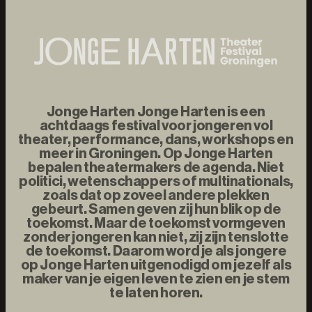
Jonge Harten Jonge Harten is een
achtdaags festival voor jongeren vol
theater, performance, dans, workshops en
meer in Groningen. Op Jonge Harten
bepalen theatermakers de agenda. Niet
politici, wetenschappers of multinationals,
zoals dat op zoveel andere plekken
gebeurt. Samen geven zij hun blik op de
toekomst. Maar de toekomst vormgeven
zonder jongeren kan niet, zij zijn tenslotte
de toekomst. Daarom word je als jongere
op Jonge Harten uitgenodigd om jezelf als
maker van je eigen leven te zien en je stem
te laten horen.