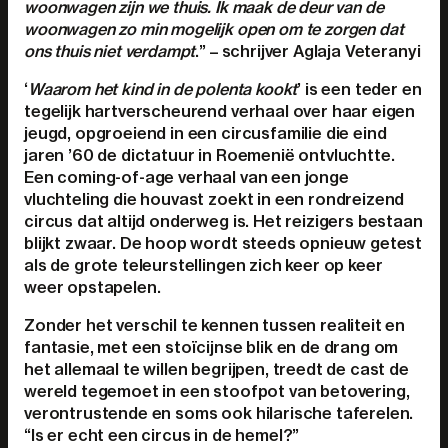
woonwagen zijn we thuis. Ik maak de deur van de
woonwagen zo min mogelijk open om te zorgen dat
ons thuis niet verdampt
.” – schrijver Aglaja Veteranyi
‘
Waarom het kind in de polenta kookt
’ is een teder en
tegelijk hartverscheurend verhaal over haar eigen
jeugd, opgroeiend in een circusfamilie die eind
jaren ’60 de dictatuur in Roemenië ontvluchtte.
Een coming-of-age verhaal van een jonge
vluchteling die houvast zoekt in een rondreizend
circus dat altijd onderweg is. Het reizigers bestaan
blijkt zwaar. De hoop wordt steeds opnieuw getest
als de grote teleurstellingen zich keer op keer
weer opstapelen.
Zonder het verschil te kennen tussen realiteit en
fantasie, met een stoïcijnse blik en de drang om
het allemaal te willen begrijpen, treedt de cast de
wereld tegemoet in een stoofpot van betovering,
verontrustende en soms ook hilarische taferelen.
“Is er echt een circus in de hemel?”