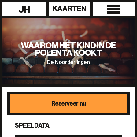
JH
KAARTEN
WAAROM HET KIND IN DE
POLENTA KOOKT
De Noorderlingen
Reserveer nu
SPEELDATA