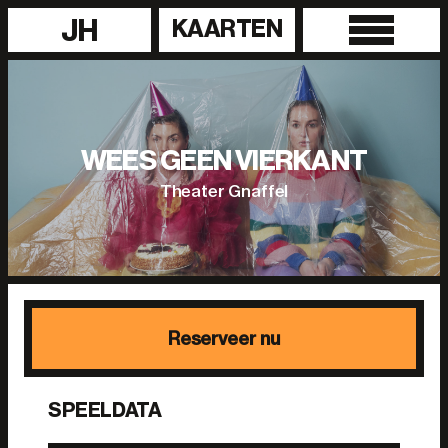
JH
KAARTEN
WEES GEEN VIERKANT
Theater Gnaffel
Reserveer nu
SPEELDATA