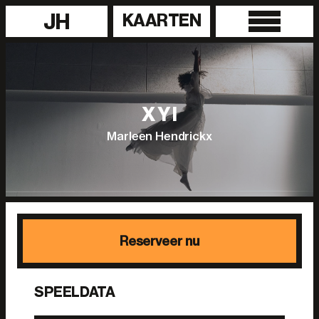
JH
KAARTEN
X Y I
Marleen Hendrickx
Reserveer nu
SPEELDATA