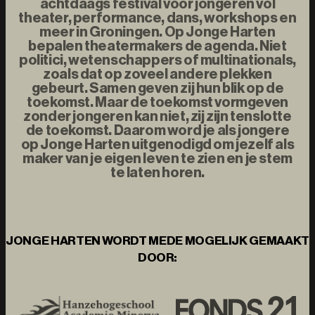
achtdaags festival voor jongeren vol
theater, performance, dans, workshops en
meer in Groningen. Op Jonge Harten
bepalen theatermakers de agenda. Niet
politici, wetenschappers of multinationals,
zoals dat op zoveel andere plekken
gebeurt. Samen geven zij hun blik op de
toekomst. Maar de toekomst vormgeven
zonder jongeren kan niet, zij zijn tenslotte
de toekomst. Daarom word je als jongere
op Jonge Harten uitgenodigd om jezelf als
maker van je eigen leven te zien en je stem
te laten horen.
JONGE HARTEN WORDT MEDE MOGELIJK GEMAAKT
DOOR: