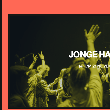
JONGE HA
14 T/M 21 NOV