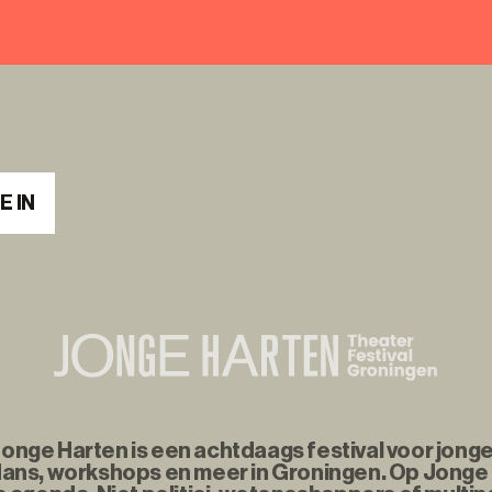
E IN
nge Harten is een achtdaags festival voor jonge
ans, workshops en meer in Groningen. Op Jonge