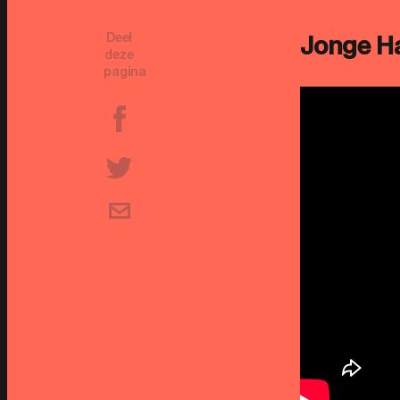
Deel
Jonge Ha
deze
pagina