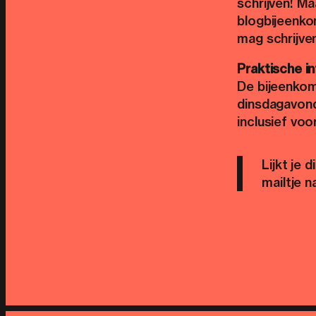
schrijven! Ma
blogbijeenko
mag schrijven 
Praktische i
De bijeenko
dinsdagavond
inclusief voo
Lijkt je 
mailtje n