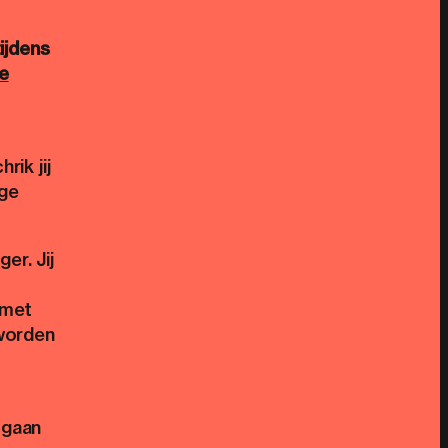
ijdens
e
rik jij
nge
er. Jij
 met
 worden
 gaan