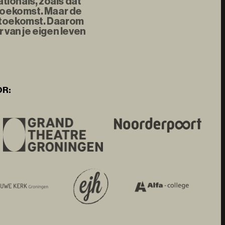
tionals, zoals dat
 toekomst. Maar de
e toekomst. Daarom
 van je eigen leven
OR: