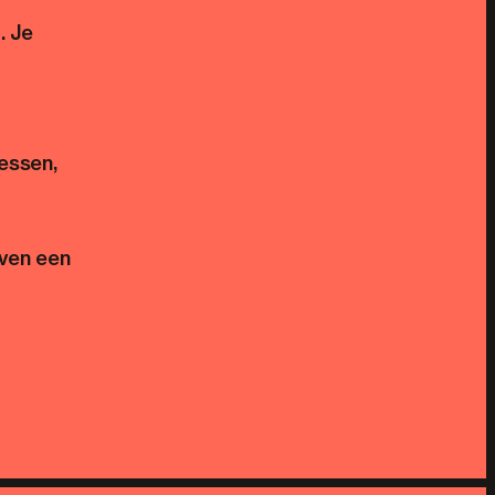
. Je
essen,
even een