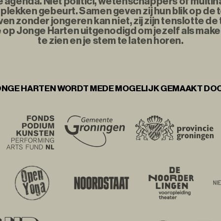
agenda. Niet politici, wetenschappers of multina
plekken gebeurt. Samen geven zij hun blik op de
n zonder jongeren kan niet, zij zijn tenslotte d
e op Jonge Harten uitgenodigd om jezelf als maker
te zien en je stem te laten horen.
NGE HARTEN WORDT MEDE MOGELIJK GEMAAKT DO