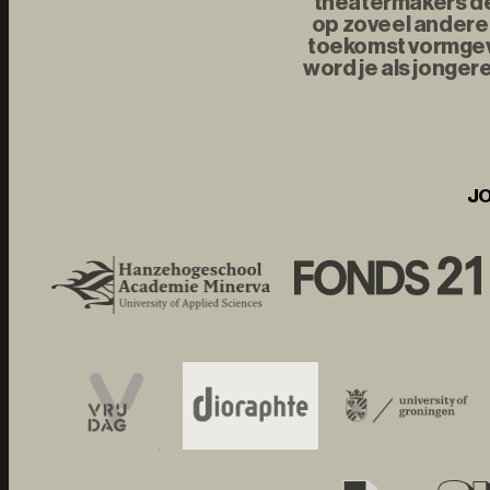
theatermakers de 
op zoveel andere 
toekomst vormgeve
word je als jonger
JO