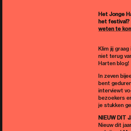
Het Jonge Ha
het festival?
weten te ko
Klim jij graag
niet terug v
Harten blog!
In zeven bij
bent gedurend
interviewt vo
bezoekers en 
je stukken g
NIEUW DIT 
Nieuw dit ja