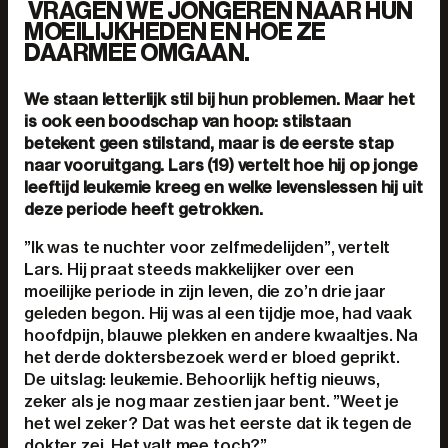
VRAGEN WE JONGEREN NAAR HUN
MOEILIJKHEDEN EN HOE ZE
DAARMEE OMGAAN.
We staan letterlijk stil bij hun problemen. Maar het
is ook een boodschap van hoop: stilstaan
betekent geen stilstand, maar is de eerste stap
naar vooruitgang. Lars (19) vertelt hoe hij op jonge
leeftijd leukemie kreeg en welke levenslessen hij uit
deze periode heeft getrokken.
”Ik was te nuchter voor zelfmedelijden”, vertelt
Lars. Hij praat steeds makkelijker over een
moeilijke periode in zijn leven, die zo’n drie jaar
geleden begon. Hij was al een tijdje moe, had vaak
hoofdpijn, blauwe plekken en andere kwaaltjes. Na
het derde doktersbezoek werd er bloed geprikt.
De uitslag: leukemie. Behoorlijk heftig nieuws,
zeker als je nog maar zestien jaar bent. ”Weet je
het wel zeker? Dat was het eerste dat ik tegen de
dokter zei. Het valt mee toch?”