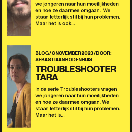
we jongeren naar hun moeilijkheden
en hoe ze daarmee omgaan. We
staan letterlijk stil bij hun problemen.
Maar het is ook…
BLOG /
8 NOVEMBER 2023
/ DOOR:
SEBASTIAAN RODENHUIS
TROUBLESHOOTER
TARA
In de serie Troubleshooters vragen
we jongeren naar hun moeilijkheden
en hoe ze daarmee omgaan. We
staan letterlijk stil bij hun problemen.
Maar het is…