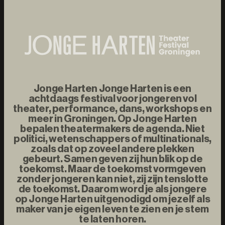
Jonge Harten Jonge Harten is een
achtdaags festival voor jongeren vol
theater, performance, dans, workshops en
meer in Groningen. Op Jonge Harten
bepalen theatermakers de agenda. Niet
politici, wetenschappers of multinationals,
zoals dat op zoveel andere plekken
gebeurt. Samen geven zij hun blik op de
toekomst. Maar de toekomst vormgeven
zonder jongeren kan niet, zij zijn tenslotte
de toekomst. Daarom word je als jongere
op Jonge Harten uitgenodigd om jezelf als
maker van je eigen leven te zien en je stem
te laten horen.