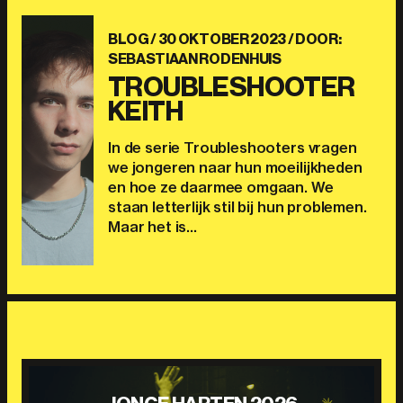
BLOG /
30 OKTOBER 2023
/ DOOR:
SEBASTIAAN RODENHUIS
TROUBLESHOOTER
KEITH
In de serie Troubleshooters vragen
we jongeren naar hun moeilijkheden
en hoe ze daarmee omgaan. We
staan letterlijk stil bij hun problemen.
Maar het is…